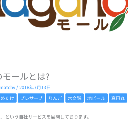
のモールとは?
matchy
/
2018年7月13日
なめたけ
プレサーブ
りんご
六文銭
地ビール
真田丸
ル」という自社サービスを展開しております。