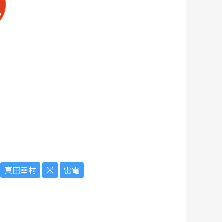
真田幸村
米
雷電