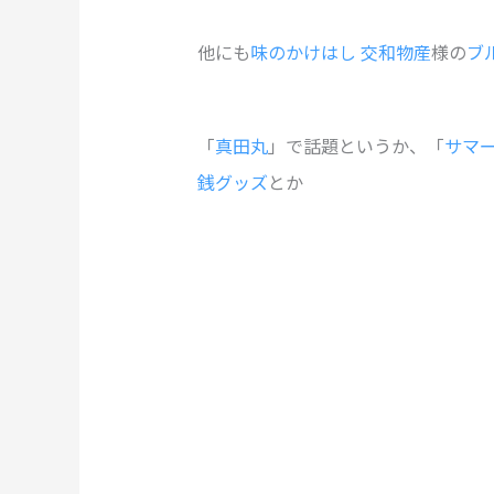
他にも
味のかけはし 交和物産
様の
ブ
「
真田丸
」で話題というか、「
サマ
銭グッズ
とか