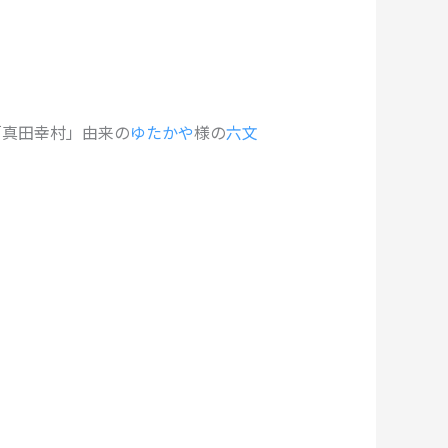
「真田幸村」由来の
ゆたかや
様の
六文