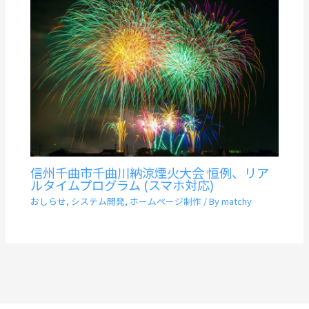
信州千曲市千曲川納涼煙火大会 恒例、リア
ルタイムプログラム (スマホ対応)
おしらせ
,
システム開発
,
ホームページ制作
/ By
matchy