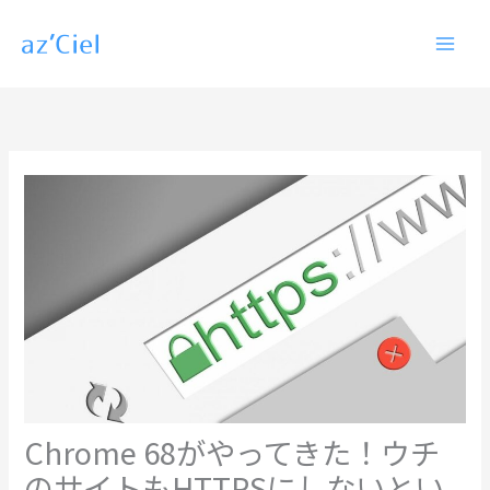
内
容
を
ス
キ
ッ
プ
Chrome 68がやってきた！ウチ
のサイトもHTTPSにしないとい