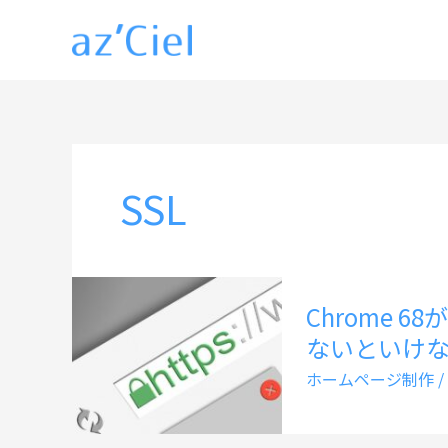
内
容
を
ス
キ
ッ
SSL
プ
Chrome 
ないといけ
ホームページ制作
/