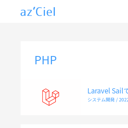
内
容
を
ス
キ
ッ
PHP
プ
Laravel S
システム開発
/
20