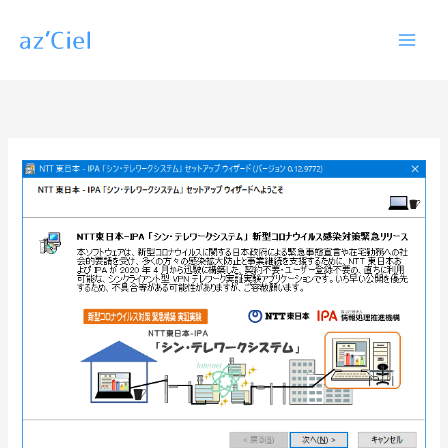
内
容
を
ス
キ
ッ
プ