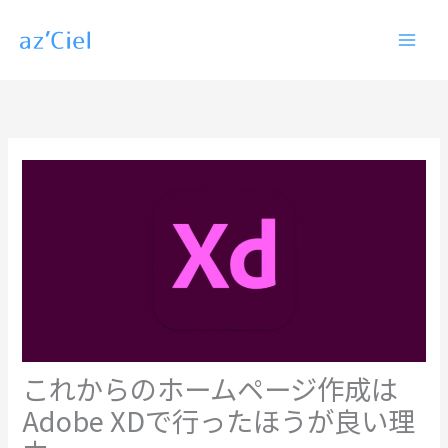
内
容
を
ス
キ
ッ
プ
これからのホームページ作成は
Adobe XDで行ったほうが良い理