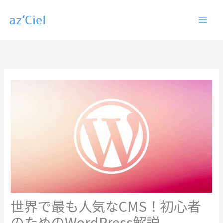
内
容
を
ス
キ
ッ
プ
世界で最も人気なCMS！初心者
のためのWordPress解説