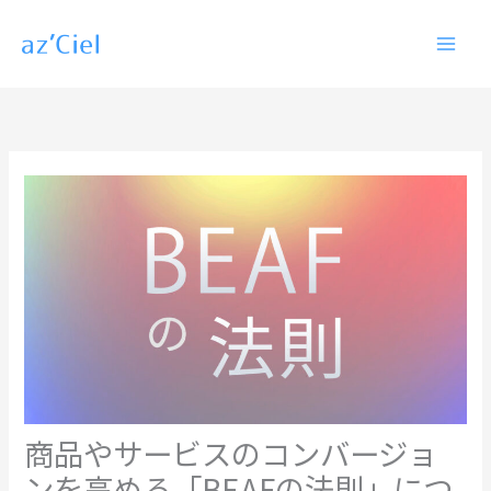
内
容
を
ス
キ
ッ
プ
商品やサービスのコンバージョ
ンを高める「BEAFの法則」につ