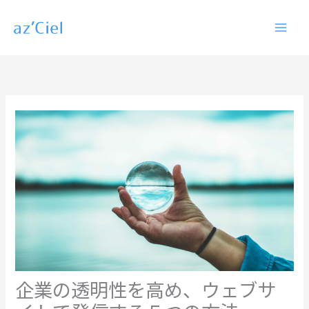
内
容
を
ス
キ
ッ
プ
企業の透明性を高め、ウェブサ