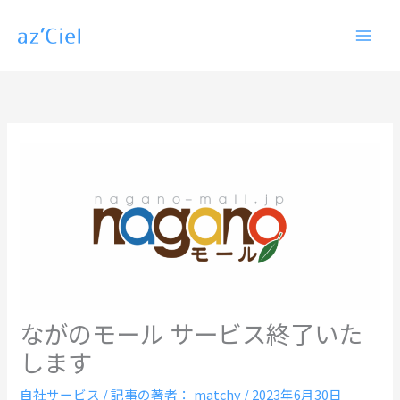
内
容
を
ス
キ
ッ
プ
ながのモール サービス終了いた
します
自社サービス
/ 記事の著者：
matchy
/
2023年6月30日