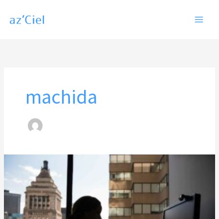
内
容
を
ス
キ
ッ
machida
プ