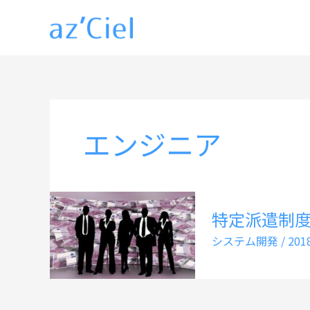
内
容
を
ス
キ
ッ
エンジニア
プ
特定派遣制
システム開発
/
20