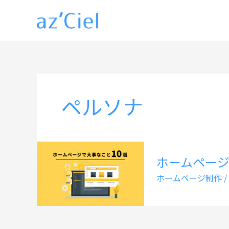
内
容
を
ス
キ
ッ
ペルソナ
プ
ホームページ
ホームページ制作
/