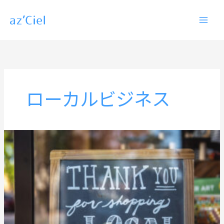
内
容
を
ス
キ
ッ
ローカルビジネス
プ