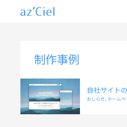
内
容
を
ス
キ
ッ
制作事例
プ
自社サイト
おしらせ
,
ホームペ