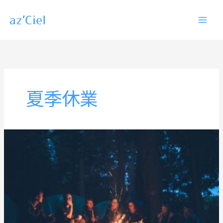
内
容
を
ス
キ
ッ
夏季休業
プ