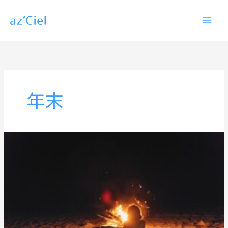
内
容
を
ス
キ
ッ
年末
プ