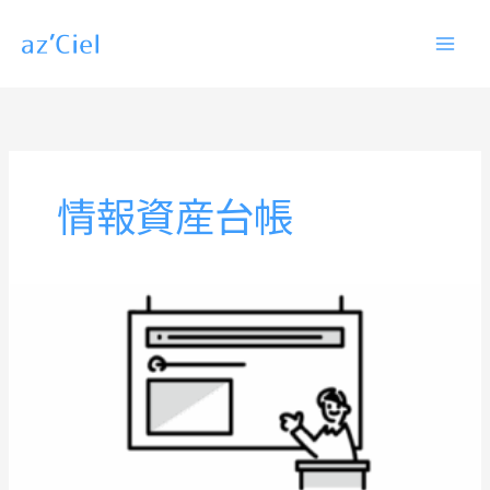
内
容
を
ス
キ
ッ
情報資産台帳
プ