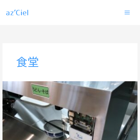
内
容
を
ス
キ
ッ
食堂
プ