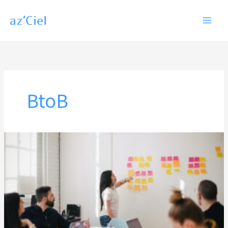
内
容
を
ス
キ
ッ
BtoB
プ