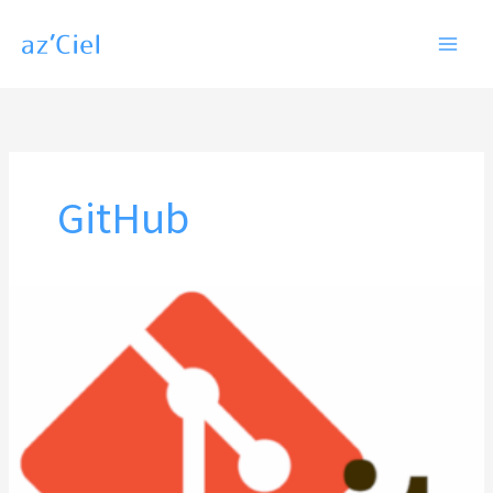
内
容
を
ス
キ
ッ
GitHub
プ