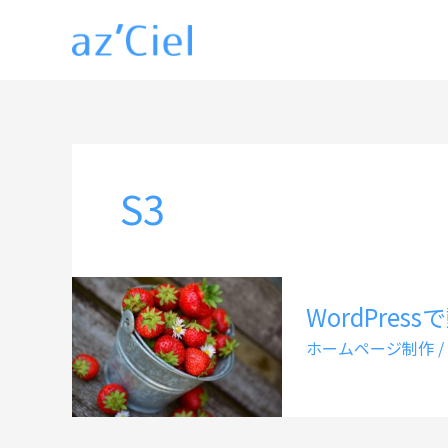
内
容
を
ス
キ
ッ
S3
プ
WordPre
ホームページ制作
/