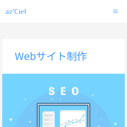
内
容
を
ス
キ
ッ
Webサイト制作
プ