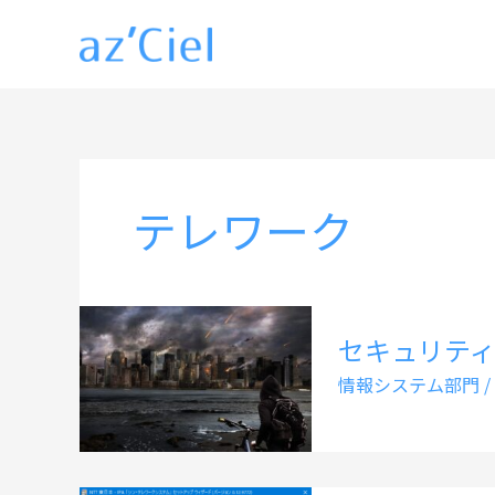
内
容
を
ス
キ
ッ
テレワーク
プ
セキュリテ
情報システム部門
/