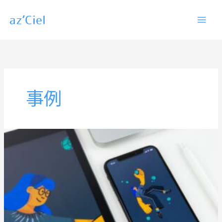
内
容
を
ス
キ
ッ
事例
プ