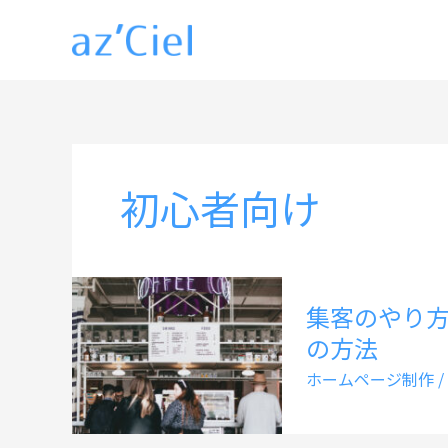
内
容
を
ス
キ
ッ
初心者向け
プ
集客のやり
の方法
ホームページ制作
/